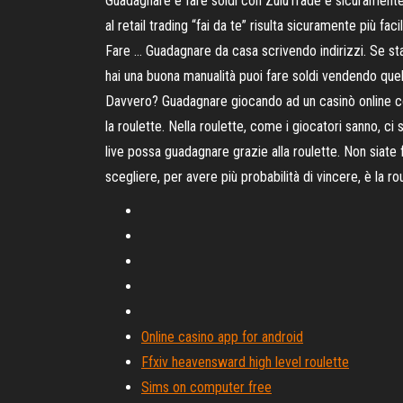
Guadagnare e fare soldi con ZuluTrade è sicuramente 
al retail trading “fai da te” risulta sicuramente più 
Fare … Guadagnare da casa scrivendo indirizzi. Se st
hai una buona manualità puoi fare soldi vendendo quello
Davvero? Guadagnare giocando ad un casinò online co
la roulette. Nella roulette, come i giocatori sanno, 
live possa guadagnare grazie alla roulette. Non siate 
scegliere, per avere più probabilità di vincere, è la ro
Online casino app for android
Ffxiv heavensward high level roulette
Sims on computer free