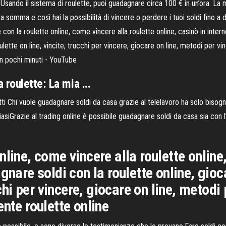
Usando il sistema di roulette, puoi guadagnare circa 100 € in un’ora. L
ta somma e così hai la possibilità di vincere o perdere i tuoi soldi f
roulette online, come vincere alla roulette online, casinò in internet
roulette on line, vincite, trucchi per vincere, giocare on line, metodi per v
in pochi minuti - YouTube
roulette: La mia ...
i Chi vuole guadagnare soldi da casa grazie al telelavoro ha solo bisogn
siGrazie al trading online è possibile guadagnare soldi da casa sia con l’
line, come vincere alla roulette online,
gnare soldi con la roulette online, gioca
cchi per vincere, giocare on line, metodi 
nte roulette online