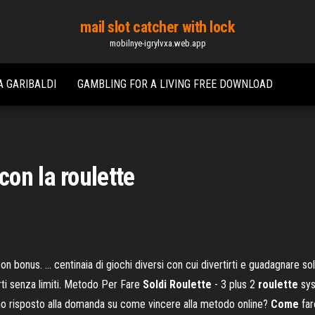
mail slot catcher with lock
mobilnye-igrylvxa.web.app
A GARIBALDI
GAMBLING FOR A LIVING FREE DOWNLOAD
on la roulette
 con bonus. ... centinaia di giochi diversi con cui divertirti e guadagnare s
irti senza limiti. Metodo Per Fare
Soldi Roulette
- 3 plus 2
roulette
sys
amo risposto alla domanda su come vincere alla metodo online?
Come
fa