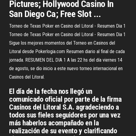
Pictures; Hollywood Casino In
San Diego Ca; Free Slot ...
Torneo de Texas Poker en Casino del Litoral - Resumen Dia 1
Torneo de Texas Poker en Casino del Litoral - Resumen Dia 1
Sigue los mejores momentos del Torneo en Casinos del
Litoral desde Pokerlogia.com Resumen diario al final de cada
jornada. RESUMEN DEL DIA 1 A las 22 hs del día viernes 14
de agosto, se dio inicio a este nuevo torneo internacional en
Casinos del Litoral.
El día de la fecha nos llegó un
comunicado oficial por parte de la firma
Casinos del Litoral S.A. agradeciendo a
todos sus fieles seguidores por una vez
más haberlos acompañado en la
realización de su evento y clarificando