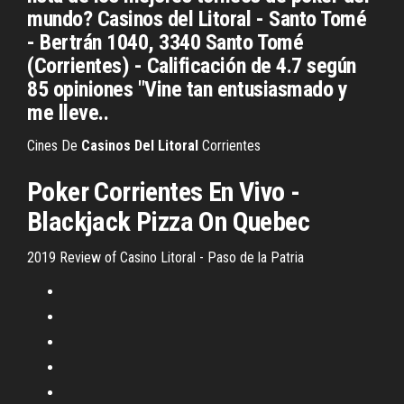
mundo? Casinos del Litoral - Santo Tomé
- Bertrán 1040, 3340 Santo Tomé
(Corrientes) - Calificación de 4.7 según
85 opiniones "Vine tan entusiasmado y
me lleve..
Cines De
Casinos
Del
Litoral
Corrientes
Poker
Corrientes En Vivo -
Blackjack Pizza On Quebec
2019 Review of Casino Litoral - Paso de la Patria