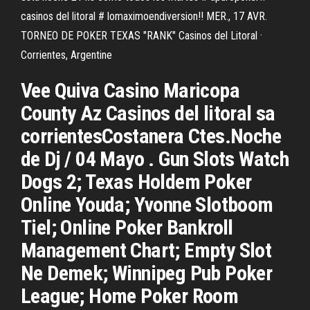
casinos del litoral # lomaximoendiversion!! MER., 17 AVR.
TORNEO DE POKER TEXAS "RANK" Casinos del Litoral ·
Corrientes, Argentine
Vee Quiva Casino Maricopa
County Az Casinos del litoral sa
corrientesCostanera Ctes.Noche
de Dj / 04 Mayo . Gun Slots Watch
Dogs 2; Texas Holdem Poker
Online Youda; Yvonne Slotboom
Tiel; Online Poker Bankroll
Management Chart; Empty Slot
Ne Demek; Winnipeg Pub Poker
League; Home Poker Room