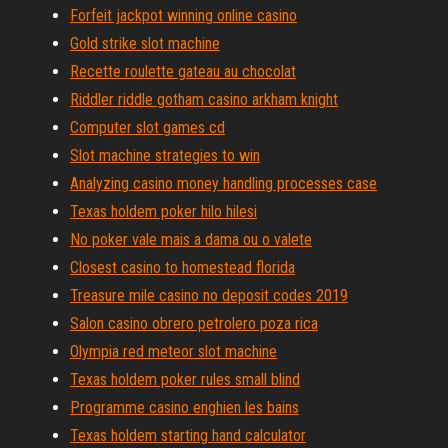
Forfeit jackpot winning online casino
Gold strike slot machine
Recette roulette gateau au chocolat
Riddler riddle gotham casino arkham knight
Computer slot games cd
Slot machine strategies to win
Analyzing casino money handling processes case
Texas holdem poker hilo hilesi
No poker vale mais a dama ou o valete
Closest casino to homestead florida
Treasure mile casino no deposit codes 2019
Salon casino obrero petrolero poza rica
Olympia red meteor slot machine
Texas holdem poker rules small blind
Programme casino enghien les bains
Texas holdem starting hand calculator