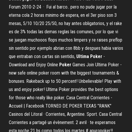
Forum 2010-2-24 · Fui al barco.. pero no pude jugar por la
eterna cola 2 horas minimo de espera, en el 3er piso son 3
mesas, 5/10 10/20 25/50, no hay antes obligatorios, y el rake
es de 3% todas las demas reglas las comunes, por lo que vi
se juegan muchooos flops muchos limpers y re raises preflop
sin sentido por ejemplo abrian con 8bb y despues habia varios
que entraban con cartas sin sentido,
Ultima Poker
-
Download and Enjoy Online
Poker
Games Join Ultima Poker -
new safe online poker room with the biggest tournaments &
bonuses. Rakeback up to 50 percent! Unbelievable! Play with
us and enjoy poker! Ultima Poker provides the best options
for those who really like poker. Casa Central Corrientes -
Accueil | Facebook TORNEO DE POKER TEXAS "RANK"
Casinos del Litoral · Corrientes, Argentine. Sport. Casa Central
Corrientes a partagé un évènement. 2 avril · te esperamos
esta noche 21 hs como todos los martes # apuropoker!!